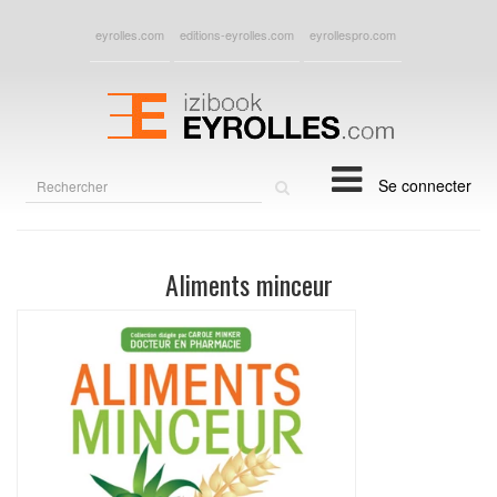
eyrolles.com
editions-eyrolles.com
eyrollespro.com
Rechercher
Se connecter
sur
le
site
Aliments minceur