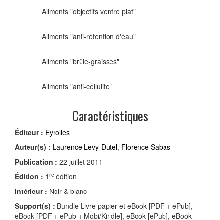
Aliments "objectifs ventre plat"
Aliments "anti-rétention d'eau"
Aliments "brûle-graisses"
Aliments "anti-cellulite"
Caractéristiques
Éditeur :
Eyrolles
Auteur(s) :
Laurence Levy-Dutel
,
Florence Sabas
Publication :
22 juillet 2011
re
Édition :
1
édition
Intérieur :
Noir & blanc
Support(s) :
Bundle Livre papier et eBook [PDF + ePub],
eBook [PDF + ePub + Mobi/Kindle], eBook [ePub], eBook