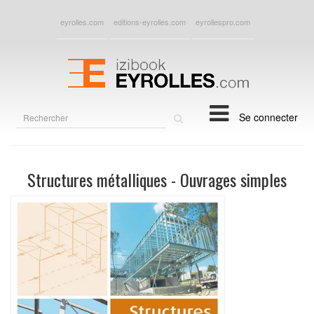
eyrolles.com
editions-eyrolles.com
eyrollespro.com
Rechercher
Se connecter
sur
le
site
Structures métalliques - Ouvrages simples