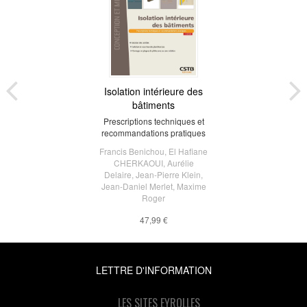
Isolation intérieure des
bâtiments
Prescriptions techniques et
recommandations pratiques
Francis Benichou
,
El Haﬁane
CHERKAOUI
,
Aurélie
Delaire
,
Jean-Pierre Klein
,
Jean-Daniel Merlet
,
Maxime
Roger
47,99 €
LETTRE D'INFORMATION
LES SITES EYROLLES