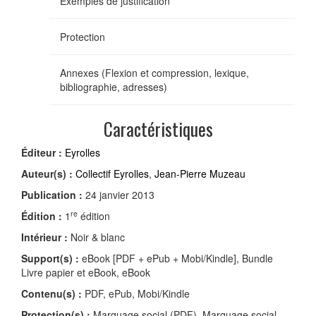
Exemples de justification
Protection
Annexes (Flexion et compression, lexique,
bibliographie, adresses)
Caractéristiques
Éditeur :
Eyrolles
Auteur(s) :
Collectif Eyrolles
,
Jean-Pierre Muzeau
Publication :
24 janvier 2013
re
Édition :
1
édition
Intérieur :
Noir & blanc
Support(s) :
eBook [PDF + ePub + Mobi/Kindle], Bundle
Livre papier et eBook, eBook
Contenu(s) :
PDF, ePub, Mobi/Kindle
Protection(s) :
Marquage social (PDF), Marquage social