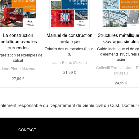
La construction
Manuel de construction
Structures métallique
métallique avec les
métallique
Ouvrages simples
eurocodes
Extraits des eurocodes 0, 1 et
Guide technique et de ca
3.
d'éléments structurels 
erprétation et exemples de
acier
calcul
Jean-Pierre Muzeau
Collectif Eyrolles
,
Jean-Pi
Jean-Pierre Muzeau
21,99 €
Muzeau
27,99 €
24,99 €
alement responsable du Département de Génie civil du Cust. Docteur d'
CONTACT