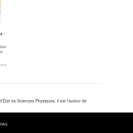
s -
lcul
en
erre
État ès-Sciences Physiques, il est l'auteur de
FAQ