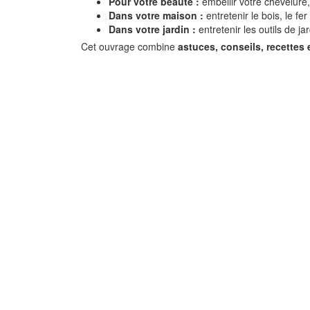
Pour votre beauté :
embellir votre chevelure,
Dans votre maison :
entretenir le bois, le fer
Dans votre jardin :
entretenir les outils de ja
Cet ouvrage combine
astuces, conseils, recettes 
Savon de Marseille
autres savons natur
Un concentré de bienfa
pour votre maison et v