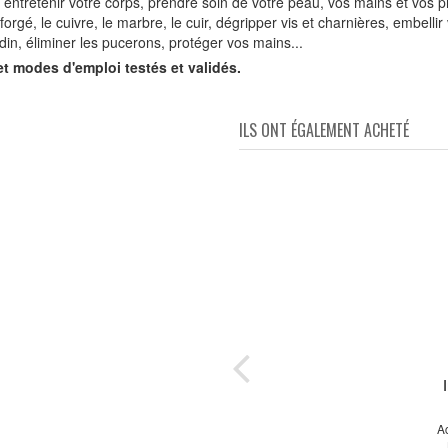
 entretenir votre corps, prendre soin de votre peau, vos mains et vos pi
 forgé, le cuivre, le marbre, le cuir, dégripper vis et charnières, embellir 
rdin, éliminer les pucerons, protéger vos mains...
et modes d'emploi testés et validés.
ILS ONT ÉGALEMENT ACHETÉ
 et
els
its
Ac
otre