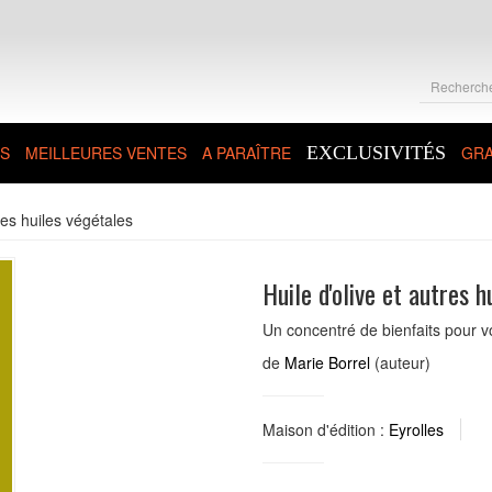
S
MEILLEURES VENTES
A PARAÎTRE
EXCLUSIVITÉS
GRA
res huiles végétales
Huile d'olive et autres h
Un concentré de bienfaits pour v
de
Marie Borrel
(auteur)
Maison d'édition :
Eyrolles