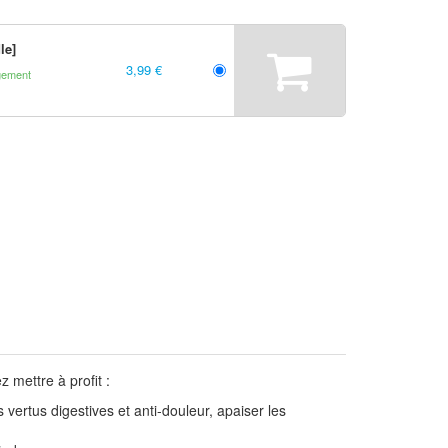
le]
3,99 €
gement
 mettre à profit :
 vertus digestives et anti-douleur, apaiser les