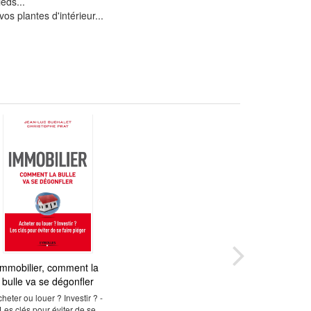
eds...
vos plantes d'intérieur...
Immobilier, comment la
bulle va se dégonfler
heter ou louer ? Investir ? -
Les clés pour éviter de se