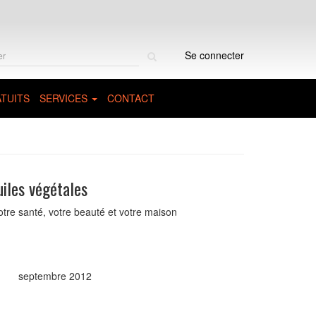
Rechercher
Se connecter
sur
le
site
TUITS
SERVICES
CONTACT
uiles végétales
otre santé, votre beauté et votre maison
septembre 2012