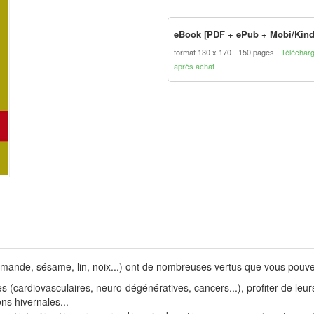
eBook [PDF + ePub + Mobi/Kind
format 130 x 170
150 pages
Téléchar
après achat
, amande, sésame, lin, noix...) ont de nombreuses vertus que vous pouvez
 (cardiovasculaires, neuro-dégénératives, cancers...), profiter de leurs
ns hivernales...