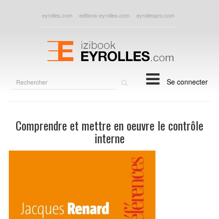
eyrolles.com
editions-eyrolles.com
eyrollespro.com
Rechercher
Se connecter
sur
le
site
Comprendre et mettre en oeuvre le contrôle
interne