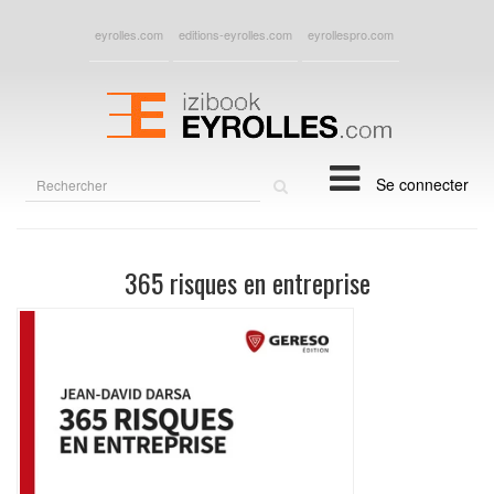
eyrolles.com
editions-eyrolles.com
eyrollespro.com
Rechercher
Se connecter
sur
le
site
365 risques en entreprise