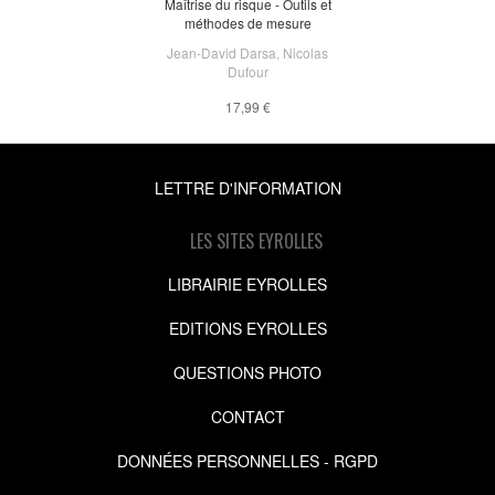
Maîtrise du risque - Outils et
méthodes de mesure
Jean-David Darsa
,
Nicolas
Dufour
17,99 €
LETTRE D'INFORMATION
LES SITES EYROLLES
LIBRAIRIE EYROLLES
EDITIONS EYROLLES
QUESTIONS PHOTO
CONTACT
DONNÉES PERSONNELLES - RGPD