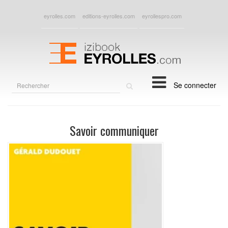
eyrolles.com
editions-eyrolles.com
eyrollespro.com
Rechercher
Se connecter
sur
le
site
Savoir communiquer