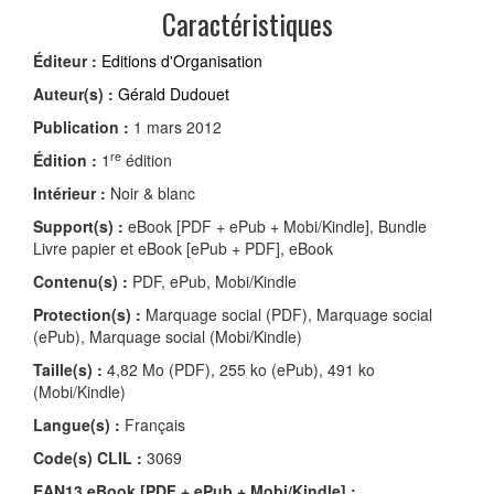
Caractéristiques
Éditeur :
Editions d'Organisation
Auteur(s) :
Gérald Dudouet
Publication :
1 mars 2012
re
Édition :
1
édition
Intérieur :
Noir & blanc
Support(s) :
eBook [PDF + ePub + Mobi/Kindle], Bundle
Livre papier et eBook [ePub + PDF], eBook
Contenu(s) :
PDF, ePub, Mobi/Kindle
Protection(s) :
Marquage social (PDF), Marquage social
(ePub), Marquage social (Mobi/Kindle)
Taille(s) :
4,82 Mo (PDF), 255 ko (ePub), 491 ko
(Mobi/Kindle)
Langue(s) :
Français
Code(s) CLIL :
3069
EAN13 eBook [PDF + ePub + Mobi/Kindle] :