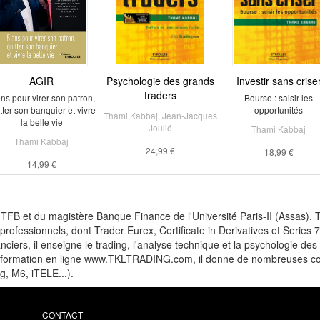
AGIR
Psychologie des grands
Investir sans crise
traders
ns pour virer son patron,
Bourse : saisir les
tter son banquier et vivre
opportunités
Thami Kabbaj
,
Jean-Jacques
la belle vie
Joulié
Thami Kabbaj
Thami Kabbaj
24,99 €
18,99 €
14,99 €
2 TFB et du magistère Banque Finance de l'Université Paris-II (Assas),
ofessionnels, dont Trader Eurex, Certificate in Derivatives et Series 
nciers, il enseigne le trading, l'analyse technique et la psychologie d
e formation en ligne www.TKLTRADING.com, il donne de nombreuses confé
, M6, iTELE...).
CONTACT