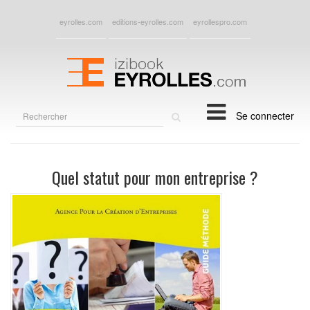
eyrolles.com
editions-eyrolles.com
eyrollespro.com
Rechercher
Se connecter
sur
le
site
Quel statut pour mon entreprise ?