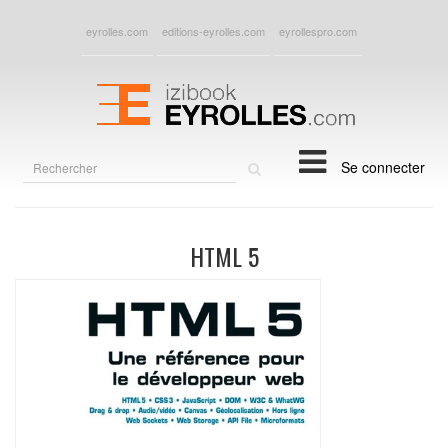
eyrolles.com
editions-eyrolles.com
eyrollespro.com
Rechercher
Se connecter
sur
le
site
HTML 5