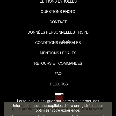
EDITIONS EYROLLES
QUESTIONS PHOTO
CONTACT
DONNÉES PERSONNELLES - RGPD
CONDITIONS GÉNÉRALES
MENTIONS LÉGALES
RETOURS ET COMMANDES
FAQ
FLUX RSS
Lorsque vous naviguez sur notre site internet, des
informations sont susceptibles d'être enregistrées pour
Le produit n'est pas encore disponible à la vente.
optimiser votre expérience.
COPYRIGHT © 2026 IZIBOOK.EYROLLES.COM ET NUXOS PUBLISHING