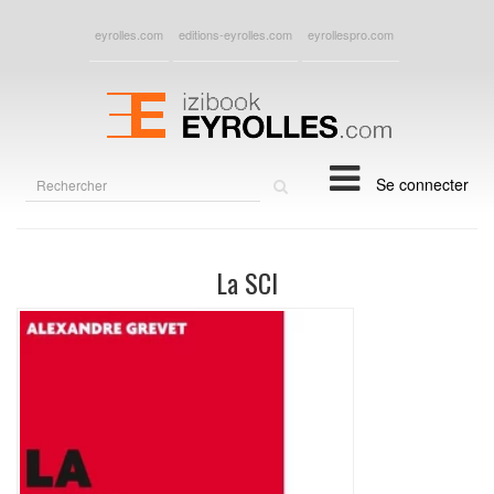
eyrolles.com
editions-eyrolles.com
eyrollespro.com
Rechercher
Se connecter
sur
le
site
La SCI