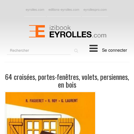
eyrolles.com
editions-eyrolles.com
eyrollespro.com
Rechercher
Se connecter
sur
le
site
64 croisées, portes-fenêtres, volets, persiennes,
en bois