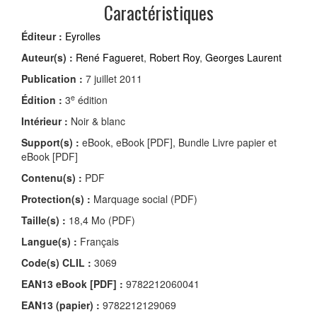
Caractéristiques
Éditeur :
Eyrolles
Auteur(s) :
René Fagueret
,
Robert Roy
,
Georges Laurent
Publication :
7 juillet 2011
e
Édition :
3
édition
Intérieur :
Noir & blanc
Support(s) :
eBook, eBook [PDF], Bundle Livre papier et
eBook [PDF]
Contenu(s) :
PDF
Protection(s) :
Marquage social (PDF)
Taille(s) :
18,4 Mo (PDF)
Langue(s) :
Français
Code(s) CLIL :
3069
EAN13 eBook [PDF] :
9782212060041
EAN13 (papier) :
9782212129069