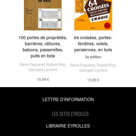
100 portes de propriétés,
64 croisées, portes-
barrières, clôtures,
fenêtres, volets,
balcons, passerelles,
persiennes, en bois
puits en bois
3e édition
René Fagueret
,
Robert Roy
,
René Fagueret
,
Robert Roy
,
Georges Laurent
Georges Laurent
15,99 €
15,99 €
LETTRE D'INFORMATION
LES SITES EYROLLES
LIBRAIRIE EYROLLES