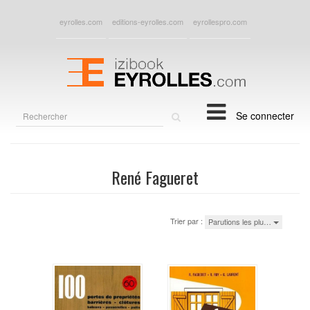
eyrolles.com
editions-eyrolles.com
eyrollespro.com
Rechercher
Se connecter
sur
le
site
René Fagueret
Trier par :
Parutions les plu…