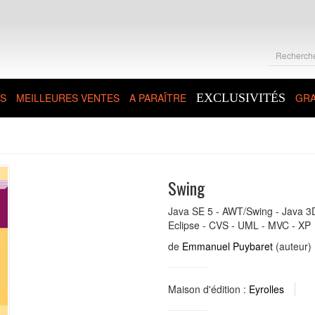
S
MEILLEURES VENTES
A PARAÎTRE
EXCLUSIVITÉS
GRA
Swing
Java SE 5 - AWT/Swing - Java 3D
Eclipse - CVS - UML - MVC - XP
de
Emmanuel Puybaret
(auteur)
Maison d'édition :
Eyrolles