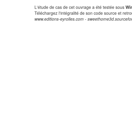
L'étude de cas de cet ouvrage a été testée sous
Wi
Téléchargez l'intégralité de son code source et retro
www.editions-eyrolles.com - sweethome3d.sourcefo
Bien programmer 
Java 7
Avec plus de 50 étude
cas et des comparais