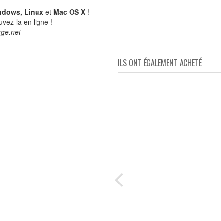
ndows, Linux
et
Mac OS X
!
uvez-la en ligne !
rge.net
ILS ONT ÉGALEMENT ACHETÉ
en
s de
ons