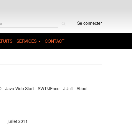
Rechercher
Se connecter
sur
le
site
TUITS
SERVICES
CONTACT
 - Java Web Start - SWT/JFace - JUnit - Abbot -
juillet 2011