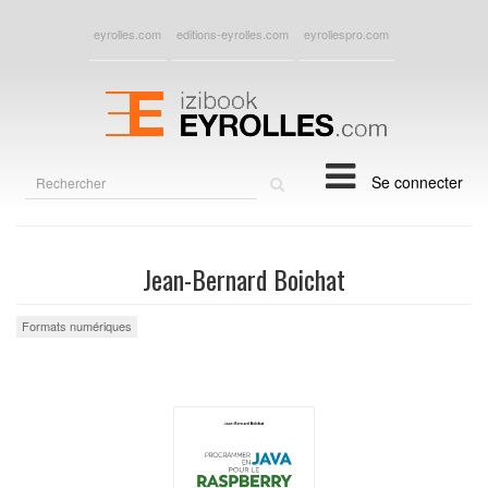
eyrolles.com
editions-eyrolles.com
eyrollespro.com
Rechercher
Se connecter
sur
le
site
Jean-Bernard Boichat
Formats numériques