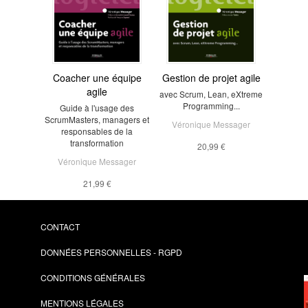
Coacher une équipe
Gestion de projet agile
agile
avec Scrum, Lean, eXtreme
Programming...
Guide à l'usage des
ScrumMasters, managers et
Véronique Messager
responsables de la
transformation
20,99 €
Véronique Messager
21,99 €
CONTACT
DONNÉES PERSONNELLES - RGPD
CONDITIONS GÉNÉRALES
MENTIONS LÉGALES