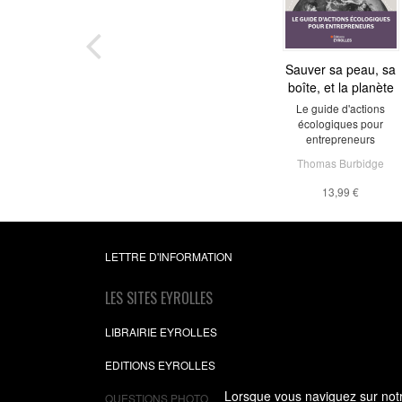
Sauver sa peau, sa
boîte, et la planète
Le guide d'actions
écologiques pour
entrepreneurs
Thomas Burbidge
13,99 €
LETTRE D'INFORMATION
LES SITES EYROLLES
LIBRAIRIE EYROLLES
EDITIONS EYROLLES
Lorsque vous naviguez sur notre
QUESTIONS PHOTO