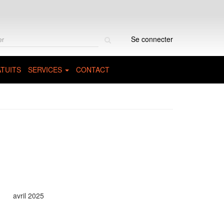
Rechercher
Se connecter
sur
le
site
TUITS
SERVICES
CONTACT
avril 2025