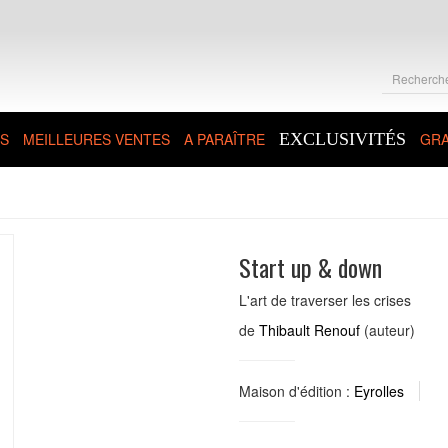
S
MEILLEURES VENTES
A PARAÎTRE
EXCLUSIVITÉS
GRA
Start up & down
L'art de traverser les crises
de
Thibault Renouf
(auteur)
Maison d'édition :
Eyrolles