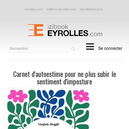
eyrolles.com
editions-eyrolles.com
eyrollespro.com
Rechercher
Se connecter
sur
le
site
Carnet d'autoestime pour ne plus subir le
sentiment d'imposture