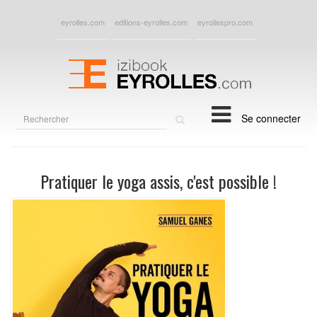
eyrolles.com
editions-eyrolles.com
eyrollespro.com
Rechercher
Se connecter
sur
le
site
Pratiquer le yoga assis, c'est possible !