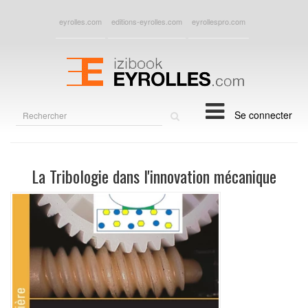
eyrolles.com
editions-eyrolles.com
eyrollespro.com
Rechercher
Se connecter
sur
le
site
La Tribologie dans l'innovation mécanique