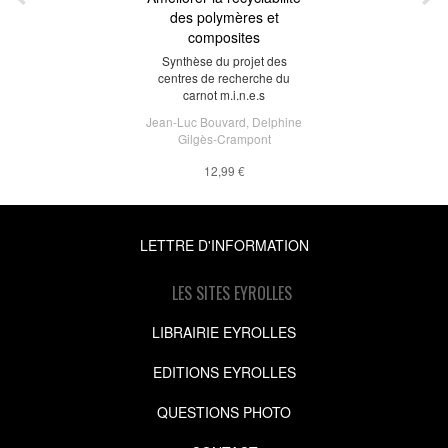
des polymères et
composites
Synthèse du projet des
centres de recherche du
carnot m.i.n.e.s
Jean-Luc Bouvard
,
Delphine
Gilgès-Crampont
12,99 €
LETTRE D'INFORMATION
LES SITES EYROLLES
LIBRAIRIE EYROLLES
EDITIONS EYROLLES
QUESTIONS PHOTO