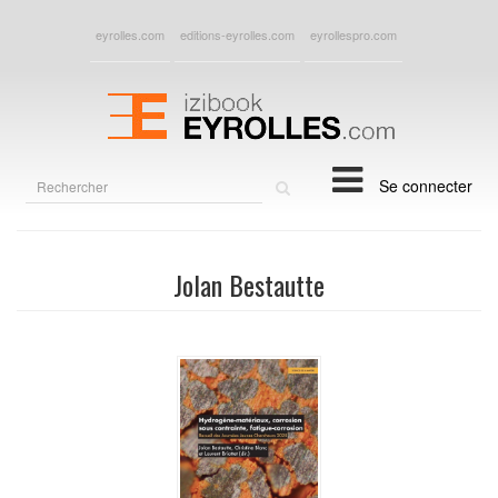
eyrolles.com
editions-eyrolles.com
eyrollespro.com
Rechercher
Se connecter
sur
le
site
Jolan Bestautte