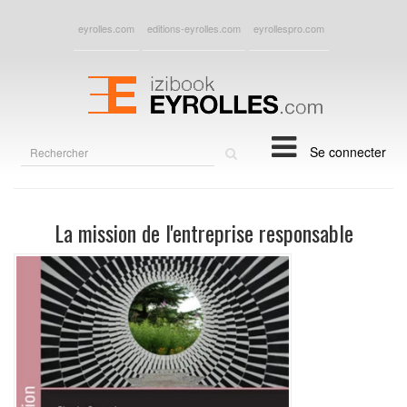
eyrolles.com
editions-eyrolles.com
eyrollespro.com
Rechercher
Se connecter
sur
le
site
La mission de l'entreprise responsable