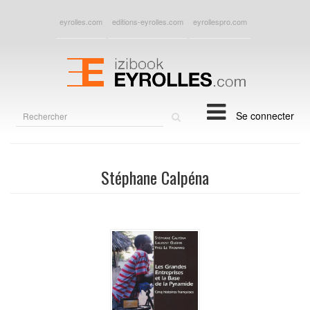
eyrolles.com
editions-eyrolles.com
eyrollespro.com
Rechercher
Se connecter
sur
le
site
Stéphane Calpéna