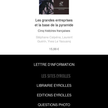
Les grandes entreprises
et la base de la pyramide
Cinq histoires françaises
Stéphane Calpéna
,
Laurent
Guérin
,
Yves Le Yaouanq
15,99 €
LETTRE D'INFORMATION
LES SITES EYROLLES
LIBRAIRIE EYROLLES
EDITIONS EYROLLES
QUESTIONS PHOTO