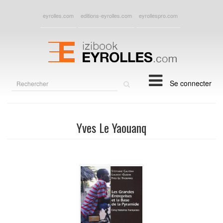
eyrolles.com
editions-eyrolles.com
eyrollespro.com
Rechercher
Se connecter
sur
le
site
Yves Le Yaouanq