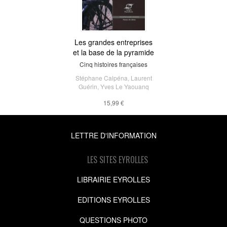
Les grandes entreprises
et la base de la pyramide
Cinq histoires françaises
Stéphane Calpéna
,
Laurent
Guérin
,
Yves Le Yaouanq
15,99 €
LETTRE D'INFORMATION
LES SITES EYROLLES
LIBRAIRIE EYROLLES
EDITIONS EYROLLES
QUESTIONS PHOTO