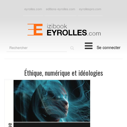
eyrolles.com
editions-eyrolles.com
eyrollespro.com
Rechercher
Se connecter
sur
le
site
Éthique, numérique et idéologies