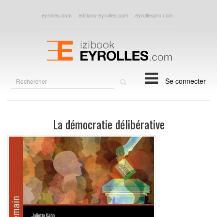
eyrolles.com
editions-eyrolles.com
eyrollespro.com
Rechercher
Se connecter
sur
le
site
La démocratie délibérative