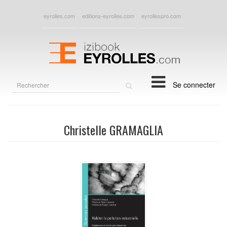
eyrolles.com
editions-eyrolles.com
eyrollespro.com
Rechercher
Se connecter
sur
le
site
Christelle GRAMAGLIA