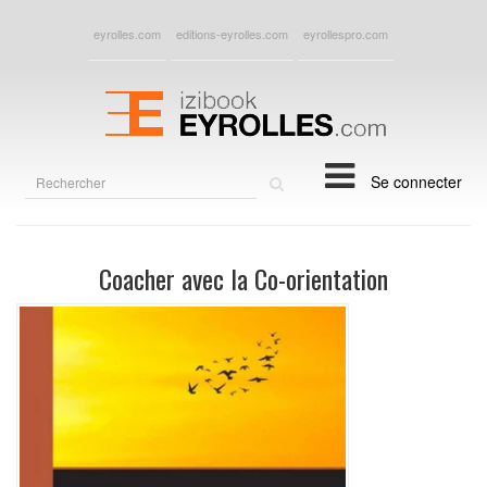
eyrolles.com
editions-eyrolles.com
eyrollespro.com
Rechercher
Se connecter
sur
le
site
Coacher avec la Co-orientation