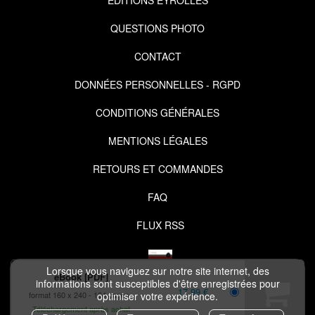
EDITIONS EYROLLES
QUESTIONS PHOTO
CONTACT
DONNÉES PERSONNELLES - RGPD
CONDITIONS GÉNÉRALES
MENTIONS LÉGALES
RETOURS ET COMMANDES
FAQ
FLUX RSS
Lorsque vous naviguez sur notre site internet, des
eBook [PDF]
informations sont susceptibles d'être enregistrées pour
17,99 €
format 160 x 240
164 pages
optimiser votre expérience.
Téléchargement après achat
COPYRIGHT © 2026 IZIBOOK.EYROLLES.COM ET NUXOS PUBLISHING