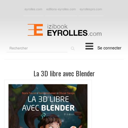
eyrolles.com
editions-eyrolles.com
eyrollespro.com
Rechercher
Se connecter
sur
le
site
La 3D libre avec Blender