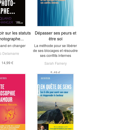
ir sur les statuts
Dépasser ses peurs et
hotographe...
être soi
 quand en changer
La méthode pour se libérer
de ses blocages et résoudre
ic Delamarre
ses conflits internes
14,99 €
Sarah Famery
5,49 €