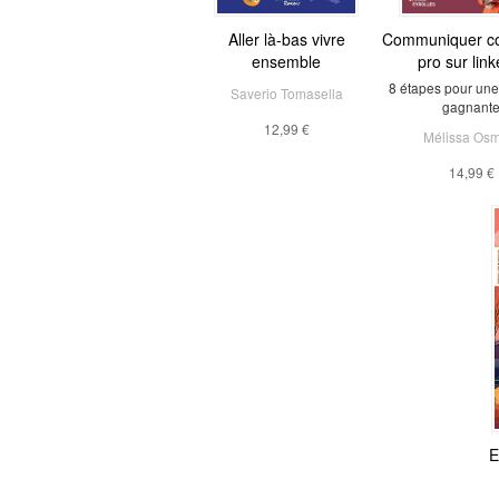
Aller là-bas vivre
Communiquer c
ensemble
pro sur link
8 étapes pour une 
Saverio Tomasella
gagnant
12,99 €
Mélissa Osm
14,99 €
E