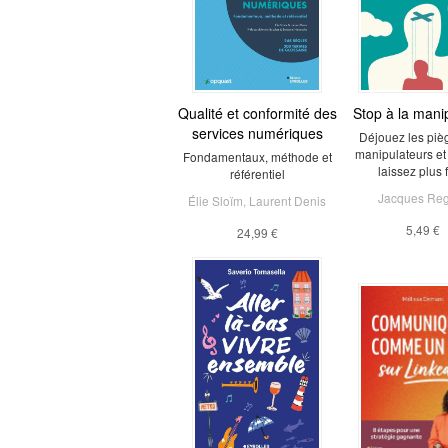
Qualité et conformité des
Stop à la mani
services numériques
Déjouez les piè
manipulateurs et
Fondamentaux, méthode et
laissez plus 
référentiel
Jacques Re
Élie Sloïm
,
Laurent Denis
5,49 €
24,99 €