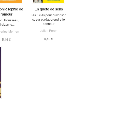
 philosophie de
En quête de sens
l'amour
Les 6 clés pour ouvrir son
coeur et réapprendre le
on, Rousseau,
bonheur
ietzsche...
Julien Peron
erine Merrien
5,49 €
5,49 €