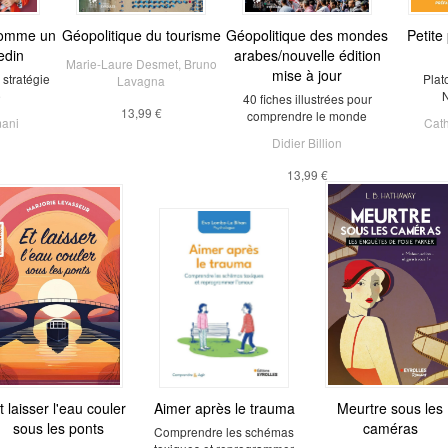
omme un
Géopolitique du tourisme
Géopolitique des mondes
Petite
edin
arabes/nouvelle édition
Marie-Laure Desmet
,
Bruno
mise à jour
stratégie
Plat
Lavagna
e
N
40 fiches illustrées pour
13,99 €
comprendre le monde
ani
Cath
Didier Billion
13,99 €
t laisser l'eau couler
Aimer après le trauma
Meurtre sous les
sous les ponts
caméras
Comprendre les schémas