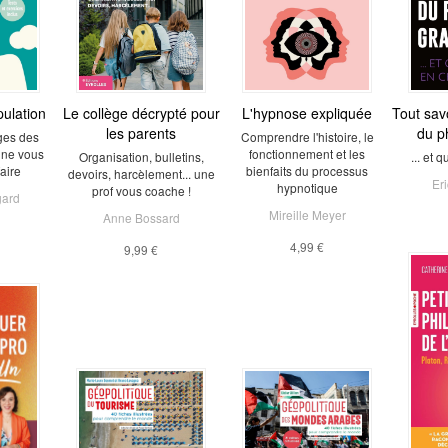
pulation
Le collège décrypté pour
L'hypnose expliquée
Tout savo
les parents
du p
ges des
Comprendre l'histoire, le
 ne vous
fonctionnement et les
Organisation, bulletins,
... et
faire
bienfaits du processus
devoirs, harcèlement... une
Er
hypnotique
prof vous coache !
gard
Mireille Meyer
Anne Bossard
4,99 €
9,99 €