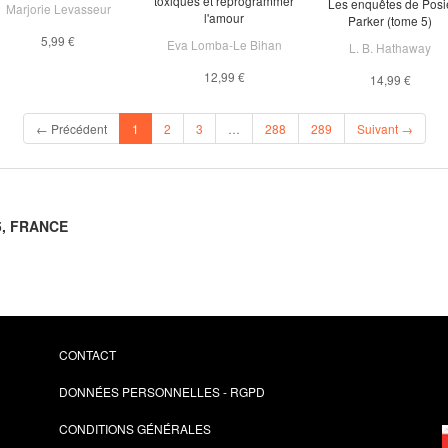
toxiques et reprogrammer
Les enquêtes de Posi
Marjorie Levasseur
l'amour
Parker (tome 5)
5,99 €
Eva Lomba-Le Bihan
L. B. Hathaway
12,99 €
14,99 €
(current)
← Précédent
1
2
3
…
288
289
Suivant →
 5, FRANCE
CONTACT
DONNÉES PERSONNELLES - RGPD
CONDITIONS GÉNÉRALES