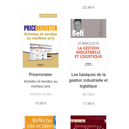
22,99 €
Priceminister
Les basiques de la
gestion industrielle et
Achetez et vendez au
logistique
meilleur prix
Jérôme Viviès
Bill Belt
10,99 €
17,99 €