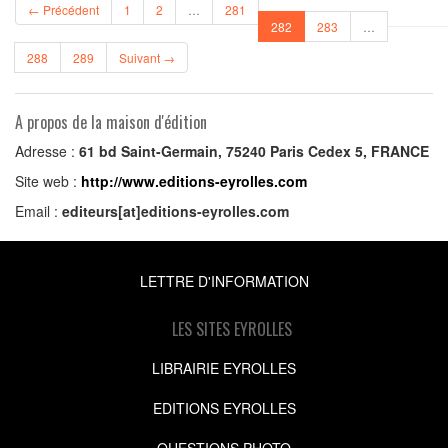
← Précédent
1
2
…
281
(current)
282
283
…
288
289
Suivant →
A propos de la maison d'édition
Adresse :
61 bd Saint-Germain, 75240 Paris Cedex 5, FRANCE
Site web :
http://www.editions-eyrolles.com
Email :
editeurs[at]editions-eyrolles.com
LETTRE D'INFORMATION
LES SITES EYROLLES
LIBRAIRIE EYROLLES
EDITIONS EYROLLES
QUESTIONS PHOTO