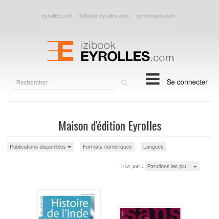
eyrolles.com
editions-eyrolles.com
eyrollespro.com
Rechercher
Se connecter
sur
le
site
Maison d'édition Eyrolles
Publications disponibles
Formats numériques
Langues
Trier par :
Parutions les plu…