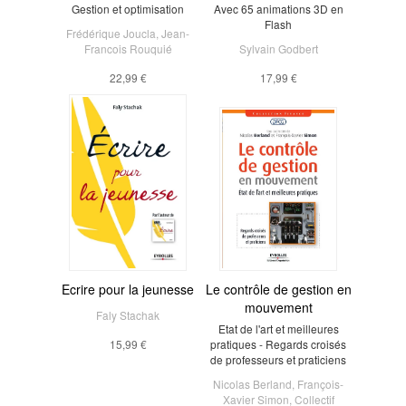
Gestion et optimisation
Avec 65 animations 3D en
Flash
Frédérique Joucla
,
Jean-
Francois Rouquié
Sylvain Godbert
22,99 €
17,99 €
Ecrire pour la jeunesse
Le contrôle de gestion en
mouvement
Faly Stachak
Etat de l'art et meilleures
15,99 €
pratiques - Regards croisés
de professeurs et praticiens
Nicolas Berland
,
François-
Xavier Simon
,
Collectif