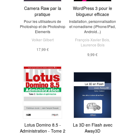
Camera Raw par la
WordPress 3 pour le
pratique
blogueur efficace
Pour les utilisateurs de
Installation, personnalisation
Photoshop et de Photoshop
et nomadisme (iPhone/iPad,
Elements
Android...)
Volker Gilbert
François-Xavier Bois
,
Laurence Bois
17,99 €
9,99 €
Lotus Domino 8.5 -
La 3D en Flash avec
Administration - Tome 2
Away3D