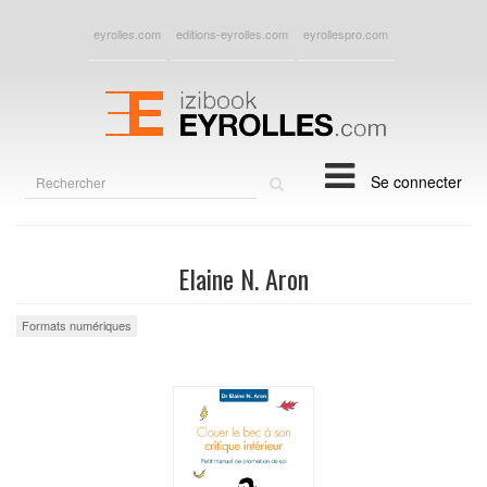
eyrolles.com
editions-eyrolles.com
eyrollespro.com
Rechercher
Se connecter
sur
le
site
Elaine N. Aron
Formats numériques