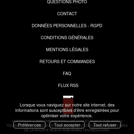
QUESTIONS PHOTO
CONTACT
DONNÉES PERSONNELLES - RGPD
CONDITIONS GÉNÉRALES
MENTIONS LÉGALES
RETOURS ET COMMANDES
FAQ
FLUX RSS
Lorsque vous naviguez sur notre site internet, des
informations sont susceptibles d'être enregistrées pour
optimiser votre expérience.
COPYRIGHT © 2026 IZIBOOK.EYROLLES.COM ET NUXOS PUBLISHING
Préférences
Tout accepter
Tout refuser
TECHNOLOGIES.
IZIBOOK®
ET
IZIBOOKS®
SONT DES MARQUES DÉPOSÉES
DE LA SOCIÉTÉ
NUXOS PUBLISHING TECHNOLOGIES
.