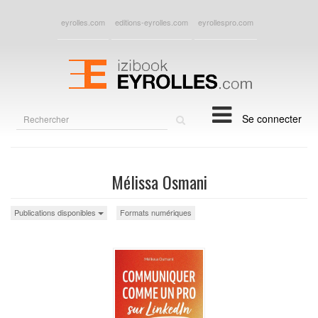
eyrolles.com
editions-eyrolles.com
eyrollespro.com
Rechercher
Se connecter
sur
le
site
Mélissa Osmani
Publications disponibles
Formats numériques