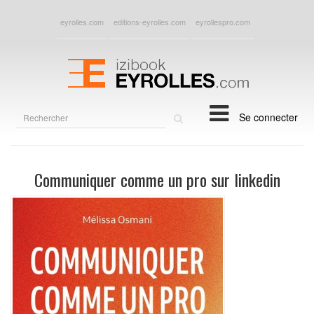
eyrolles.com
editions-eyrolles.com
eyrollespro.com
Rechercher
Se connecter
sur
le
site
Communiquer comme un pro sur linkedin