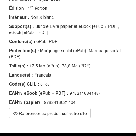
re
Édition :
1
édition
Intérieur :
Noir & blanc
Support(s) :
Bundle Livre papier et eBook [ePub + PDF],
eBook [ePub + PDF]
Contenu(s) :
ePub, PDF
Protection(s) :
Marquage social (ePub), Marquage social
(PDF)
Taille(s) :
17,5 Mo (ePub), 78,8 Mo (PDF)
Langue(s) :
Français
Code(s) CLIL :
3187
EAN13 eBook [ePub + PDF] :
9782416841484
EAN13 (papier) :
9782416021404
Référencer ce produit sur votre site