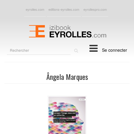
eyrolles.com
editions-eyrolles.com
eyrollespro.com
Rechercher
Se connecter
sur
le
site
Ângela Marques