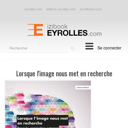
eyrolles.com
editions-eyrolles.com
eyrollespro.com
Rechercher
Se connecter
sur
le
site
Lorsque l'image nous met en recherche