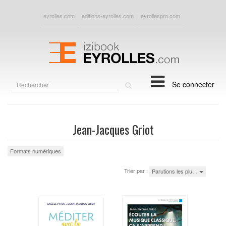
eyrolles.com
editions-eyrolles.com
eyrollespro.com
Rechercher
Se connecter
sur
le
site
Jean-Jacques Griot
Formats numériques
Trier par :
Parutions les plu…