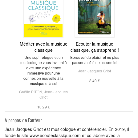
Méditer avec la musique
Ecouter la musique
classique
classique, ça s'apprend !
Une sophrologue et un
Eprouver du plaisir et ne plus
musicologue vous invitent à
passer à côté de l'essentiel
vivre une expérience
Jean-Jacques Griot
immersive pour une
connexion nouvelle à la
8,49 €
musique et à soi
Gaëlle PITON
,
Jean-Jacques
Griot
10,99 €
A propos de l'auteur
Jean-Jacques Griot est musicologue et conférencier. En 2019, il
fonde le site www.ecouteclassique.com et collabore avec la