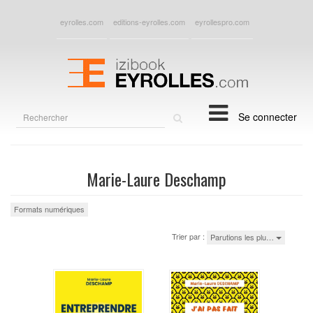
eyrolles.com
editions-eyrolles.com
eyrollespro.com
Rechercher
Se connecter
sur
le
site
Marie-Laure Deschamp
Formats numériques
Trier par :
Parutions les plu…