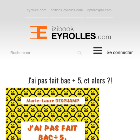
eyrolles.com
editions-eyrolles.com
eyrollespro.com
Rechercher
Se connecter
sur
le
site
J'ai pas fait bac + 5, et alors ?!