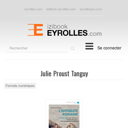
eyrolles.com
editions-eyrolles.com
eyrollespro.com
Rechercher
Se connecter
sur
le
site
Julie Proust Tanguy
Formats numériques