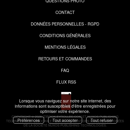
QUESTIONS PHOTO
CONTACT
DONNÉES PERSONNELLES - RGPD
CONDITIONS GÉNÉRALES
MENTIONS LÉGALES
RETOURS ET COMMANDES
FAQ
FLUX RSS
Lorsque vous naviguez sur notre site internet, des
informations sont susceptibles d'être enregistrées pour
optimiser votre expérience.
COPYRIGHT © 2026 IZIBOOK.EYROLLES.COM ET NUXOS PUBLISHING
Préférences
Tout accepter
Tout refuser
TECHNOLOGIES.
IZIBOOK®
ET
IZIBOOKS®
SONT DES MARQUES DÉPOSÉES
DE LA SOCIÉTÉ
NUXOS PUBLISHING TECHNOLOGIES
.