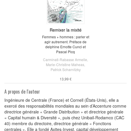
Remixer la mixité
Femmes + hommes : parler et
agir autrement. Préface de
delphine Ernotte Cunci et
Pascal Picq
Carminati-Rabasse Armelle
,
Marie-Christine Maheas
,
Patrick Scharnitzky
13,99 €
A propos de l'auteur
Ingénieure de Centrale (France) et Cornell (États-Unis), elle a
exercé des responsabilités mondiales au sein d’Accenture comme
directrice générale « Grande Distribution » et directrice générale
« Capital humain & Diversité », puis chez Unibail-Rodamco (CAC
40) membre du directoire, directrice générale « Fonctions
centrales ». Elle a fondé Axites-Invest, capital développement