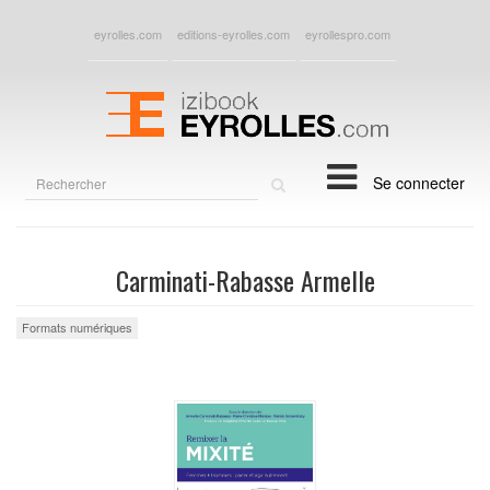
eyrolles.com
editions-eyrolles.com
eyrollespro.com
Rechercher
Se connecter
sur
le
site
Carminati-Rabasse Armelle
Formats numériques