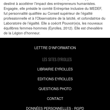
destiné à accélérer l’impact des entrepreneurs humanistes.
Engagée, elle préside le comité Entreprise inclusive du MEDEF,
fut personnalité qualifiée au Conseil supérieur de l’égalité
professionnelle et à l’Observatoire de la laïcité, et cofondatrice du
Laboratoire de l’égalité. Elle a coécrit Pouvoir(e)s, les nouveaux
équilibres femmes-hommes (Eyrolles, 2012). Elle est chevalière
de la Légion d’honneur.
LETTRE D'INFORMATION
LES SITES EYROLLES
LIBRAIRIE EYROLLES
EDITIONS EYROLLES
QUESTIONS PHOTO
CONTACT
DONNÉES PERSONNELLES - RGPD