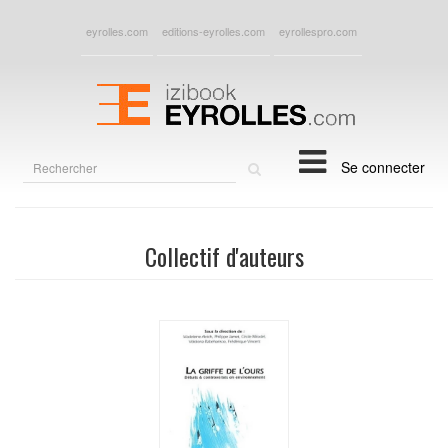
eyrolles.com
editions-eyrolles.com
eyrollespro.com
Rechercher
Se connecter
sur
le
site
Collectif d'auteurs