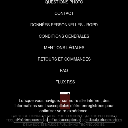
QUESTIONS PHOTO
CONTACT
DONNÉES PERSONNELLES - RGPD
CONDITIONS GÉNÉRALES
MENTIONS LÉGALES
RETOURS ET COMMANDES
FAQ
FLUX RSS
Lorsque vous naviguez sur notre site internet, des
informations sont susceptibles d'être enregistrées pour
optimiser votre expérience.
COPYRIGHT © 2026 IZIBOOK.EYROLLES.COM ET NUXOS PUBLISHING
Préférences
Tout accepter
Tout refuser
TECHNOLOGIES.
IZIBOOK®
ET
IZIBOOKS®
SONT DES MARQUES DÉPOSÉES
DE LA SOCIÉTÉ
NUXOS PUBLISHING TECHNOLOGIES
.