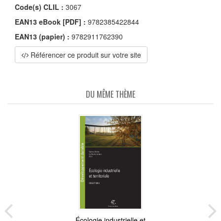
Code(s) CLIL :
3067
EAN13 eBook [PDF] :
9782385422844
EAN13 (papier) :
9782911762390
Référencer ce produit sur votre site
DU MÊME THÈME
Écologie industrielle et