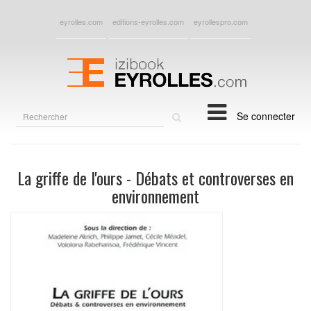
eyrolles.com
editions-eyrolles.com
eyrollespro.com
Rechercher
Se connecter
sur
le
site
La griffe de l'ours - Débats et controverses en
environnement