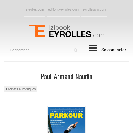
eyrolles.com
editions-eyrolles.com
eyrollespro.com
Rechercher
Se connecter
sur
le
site
Paul-Armand Naudin
Formats numériques