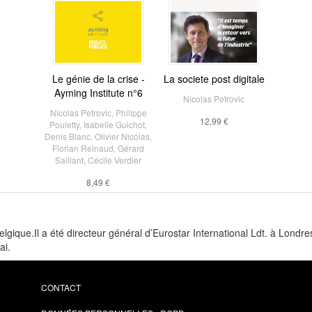
Le génie de la crise -
La societe post digitale
Ayming Institute n°6
Nicolas Petrovic
Nicolas Petrovic
,
Philippe
12,99 €
Pouletty
,
Isabelle Guichot
,
Denis Blanc
,
Olivier Nicolas
,
Florian Reinaud
,
Gérard
Saillant
,
Cécile Verdier
8,49 €
lgique.Il a été directeur général d’Eurostar International Ldt. à Londr
ai.
CONTACT