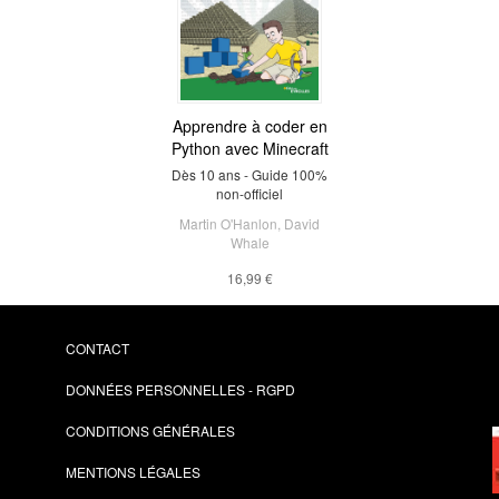
Apprendre à coder en
Python avec Minecraft
Dès 10 ans - Guide 100%
non-officiel
Martin O'Hanlon
,
David
Whale
16,99 €
CONTACT
DONNÉES PERSONNELLES - RGPD
CONDITIONS GÉNÉRALES
MENTIONS LÉGALES