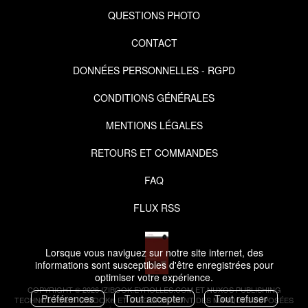
QUESTIONS PHOTO
CONTACT
DONNÉES PERSONNELLES - RGPD
CONDITIONS GÉNÉRALES
MENTIONS LÉGALES
RETOURS ET COMMANDES
FAQ
FLUX RSS
Lorsque vous naviguez sur notre site internet, des
informations sont susceptibles d'être enregistrées pour
optimiser votre expérience.
COPYRIGHT © 2026 IZIBOOK.EYROLLES.COM ET NUXOS PUBLISHING
Préférences
Tout accepter
Tout refuser
TECHNOLOGIES.
IZIBOOK®
ET
IZIBOOKS®
SONT DES MARQUES DÉPOSÉES