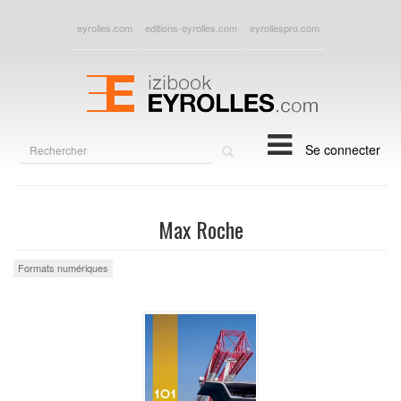
eyrolles.com
editions-eyrolles.com
eyrollespro.com
Rechercher
Se connecter
sur
le
site
Max Roche
Formats numériques