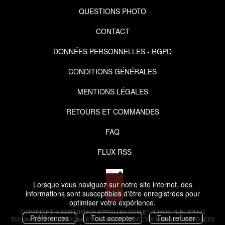
QUESTIONS PHOTO
CONTACT
DONNÉES PERSONNELLES - RGPD
CONDITIONS GÉNÉRALES
MENTIONS LÉGALES
RETOURS ET COMMANDES
FAQ
FLUX RSS
Lorsque vous naviguez sur notre site internet, des
informations sont susceptibles d'être enregistrées pour
optimiser votre expérience.
COPYRIGHT © 2026 IZIBOOK.EYROLLES.COM ET NUXOS PUBLISHING
Préférences
Tout accepter
Tout refuser
TECHNOLOGIES.
IZIBOOK®
ET
IZIBOOKS®
SONT DES MARQUES DÉPOSÉES