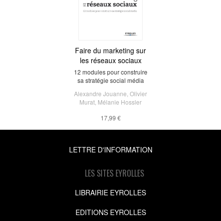
Faire du marketing sur
les réseaux sociaux
12 modules pour construire
sa stratégie social média
Alexandre Jouanne
,
Olivier
Murat
,
Mélanie Hossler
17,99 €
LETTRE D'INFORMATION
LES SITES EYROLLES
LIBRAIRIE EYROLLES
EDITIONS EYROLLES