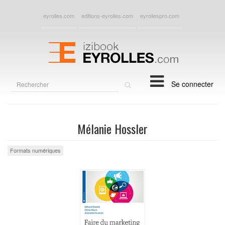
eyrolles.com
editions-eyrolles.com
eyrollespro.com
Rechercher
Se connecter
sur
le
site
Mélanie Hossler
Formats numériques