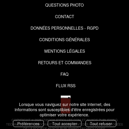
QUESTIONS PHOTO
CONTACT
DONNÉES PERSONNELLES - RGPD
CONDITIONS GÉNÉRALES
MENTIONS LÉGALES
RETOURS ET COMMANDES
FAQ
FLUX RSS
Lorsque vous naviguez sur notre site internet, des
informations sont susceptibles d'être enregistrées pour
optimiser votre expérience.
COPYRIGHT © 2026 IZIBOOK.EYROLLES.COM ET NUXOS PUBLISHING
Préférences
Tout accepter
Tout refuser
TECHNOLOGIES.
IZIBOOK®
ET
IZIBOOKS®
SONT DES MARQUES DÉPOSÉES
DE LA SOCIÉTÉ
NUXOS PUBLISHING TECHNOLOGIES
.