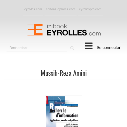
eyrolles.com
editions-eyrolles.com
eyrollespro.com
Rechercher
Se connecter
sur
le
site
Massih-Reza Amini