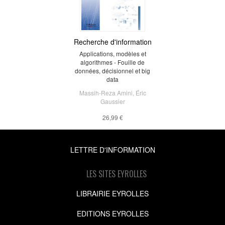
Recherche d'information
Applications, modèles et
algorithmes - Fouille de
données, décisionnel et big
data
Massih-Reza Amini
,
Éric
Gaussier
26,99 €
LETTRE D'INFORMATION
LES SITES EYROLLES
LIBRAIRIE EYROLLES
EDITIONS EYROLLES