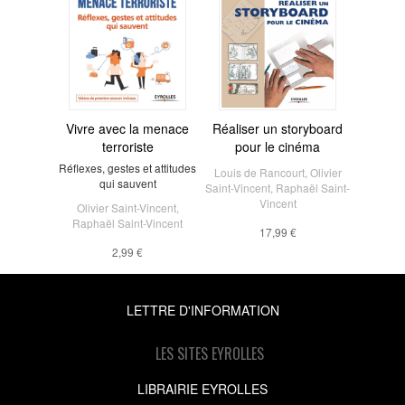
Vivre avec la menace
Réaliser un storyboard
terroriste
pour le cinéma
Réflexes, gestes et attitudes
Louis de Rancourt
,
Olivier
qui sauvent
Saint-Vincent
,
Raphaël Saint-
Vincent
Olivier Saint-Vincent
,
Raphaël Saint-Vincent
17,99 €
2,99 €
LETTRE D'INFORMATION
LES SITES EYROLLES
LIBRAIRIE EYROLLES