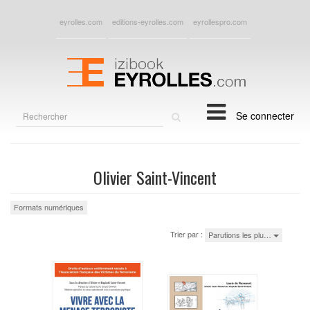
eyrolles.com
editions-eyrolles.com
eyrollespro.com
Rechercher
Se connecter
sur
le
site
Olivier Saint-Vincent
Formats numériques
Trier par :
Parutions les plu…